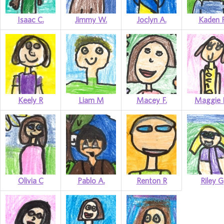
Isaac C.
Jimmy W.
Joclyn A.
Kaden 
Keely R
Liam M
Macey F.
Maggie 
Olivia C
Pablo A.
Renton R
Riley G